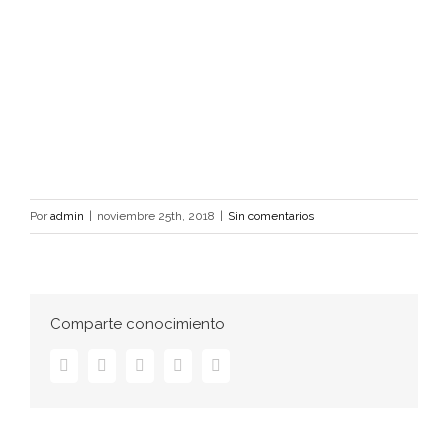
Por
admin
|
noviembre 25th, 2018
|
Sin comentarios
Comparte conocimiento
Facebook
Twitter
LinkedIn
Pinterest
Correo
electrónico