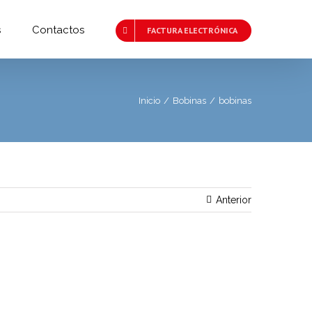
s
Contactos
FACTURA ELECTRÓNICA
Inicio
/
Bobinas
/
bobinas
Anterior