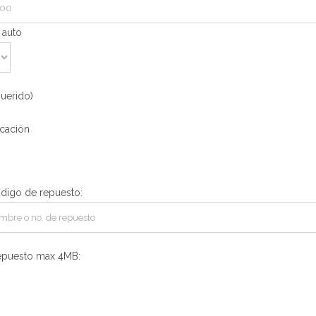
 auto
uerido)
icación
igo de repuesto:
repuesto max 4MB: