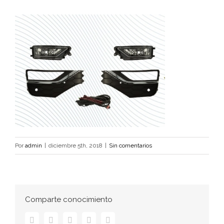
Por
admin
|
diciembre 5th, 2018
|
Sin comentarios
Comparte conocimiento
Facebook
Twitter
LinkedIn
Pinterest
Correo