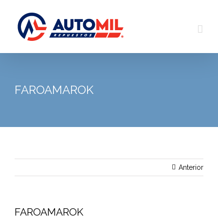
Saltar
al
contenido
FAROAMAROK
Anterior
FAROAMAROK