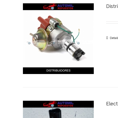
Distr
Detal
Elect