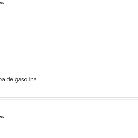
les
a de gasolina
les