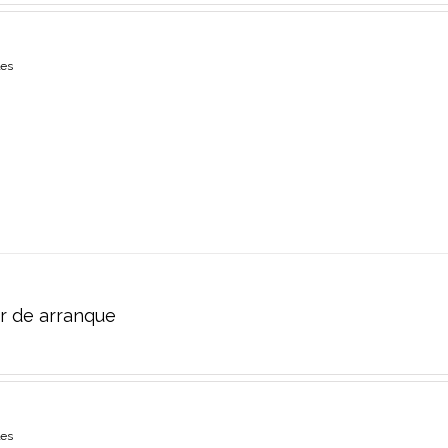
les
r de arranque
les