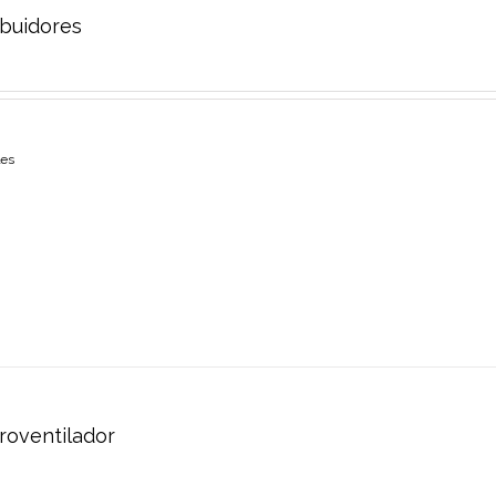
ibuidores
les
roventilador