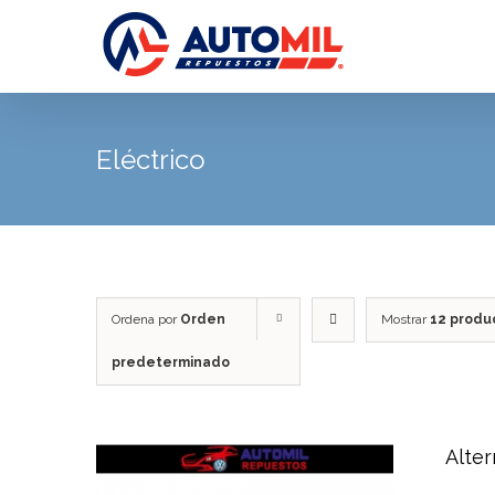
Saltar
al
contenido
Eléctrico
Ordena por
Orden
Mostrar
12 produ
predeterminado
Alte